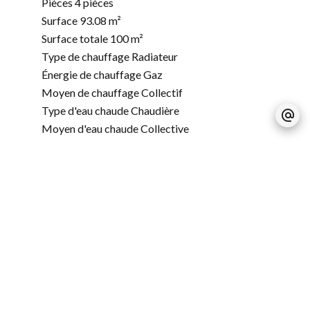
Pièces
4 pièces
Surface
93.08 m²
Surface totale
100 m²
Type de chauffage
Radiateur
Énergie de chauffage
Gaz
Moyen de chauffage
Collectif
Type d'eau chaude
Chaudière
Moyen d'eau chaude
Collective
Eaux usées
Tout à l'égout
État
À rafraîchir
Étage
1er étage / 6
Exposition
Nord, Sud