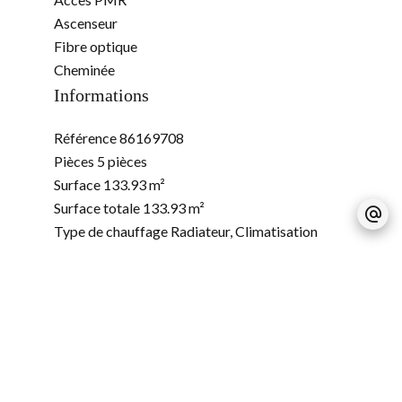
Ascenseur
Fibre optique
Cheminée
Informations
Référence
86169708
Pièces
5 pièces
Surface
133.93 m²
Surface totale
133.93 m²
Type de chauffage
Radiateur, Climatisation
Énergie de chauffage
Gaz
Moyen de chauffage
Collectif
Type d'eau chaude
Chaudière
Moyen d'eau chaude
Collective
Eaux usées
Tout à l'égout
État
Bon état
Étage
3ème étage / 3